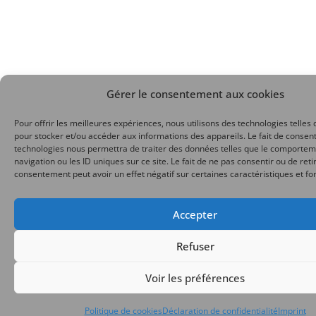
Gérer le consentement aux cookies
Pour offrir les meilleures expériences, nous utilisons des technologies telles 
pour stocker et/ou accéder aux informations des appareils. Le fait de consent
technologies nous permettra de traiter des données telles que le comporte
navigation ou les ID uniques sur ce site. Le fait de ne pas consentir ou de reti
consentement peut avoir un effet négatif sur certaines caractéristiques et fo
Accepter
Refuser
Voir les préférences
Politique de cookies
Déclaration de confidentialité
Imprint