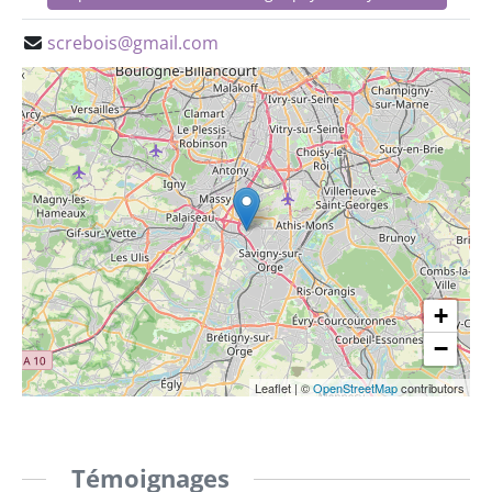
screbois@gmail.com
+
−
Leaflet
|
©
OpenStreetMap
contributors
Témoignages