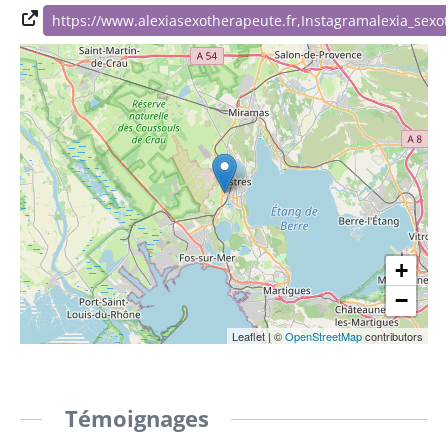
https://www.alexiasexotherapeute.fr,Instagramalexia_sex
+
−
Leaflet
|
©
OpenStreetMap
contributors
Témoignages