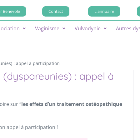
r Bénévole
Contact
L'annuaire
sociation
Vaginisme
Vulvodynie
Autres dy
ies) : appel à participation
(dyspareunies) : appel à
ire sur “
les effets d’un traitement ostéopathique
on appel à participation !