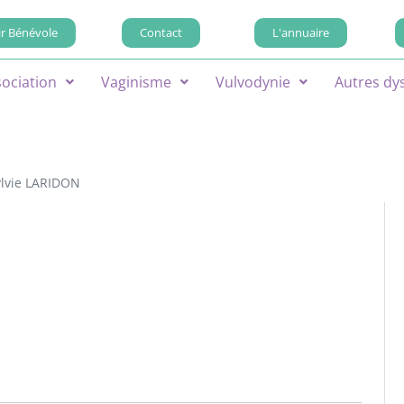
r Bénévole
Contact
L'annuaire
sociation
Vaginisme
Vulvodynie
Autres dy
ylvie LARIDON