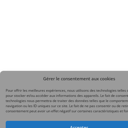
Gérer le consentement aux cookies
Pour offrir les meilleures expériences, nous utilisons des technologies telles 
pour stocker et/ou accéder aux informations des appareils. Le fait de consent
technologies nous permettra de traiter des données telles que le comporte
navigation ou les ID uniques sur ce site. Le fait de ne pas consentir ou de reti
consentement peut avoir un effet négatif sur certaines caractéristiques et fo
Accepter