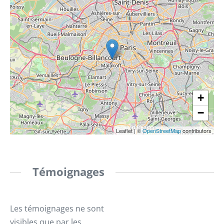
+
−
Leaflet
|
©
OpenStreetMap
contributors
Témoignages
Les témoignages ne sont
visibles que par les