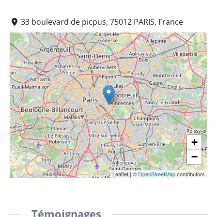
33 boulevard de picpus, 75012 PARIS, France
+
−
Leaflet
|
©
OpenStreetMap
contributors
Témoignages