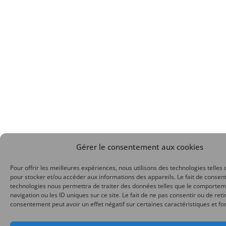
Gérer le consentement aux cookies
Pour offrir les meilleures expériences, nous utilisons des technologies telles 
pour stocker et/ou accéder aux informations des appareils. Le fait de consent
technologies nous permettra de traiter des données telles que le comporte
navigation ou les ID uniques sur ce site. Le fait de ne pas consentir ou de reti
consentement peut avoir un effet négatif sur certaines caractéristiques et fo