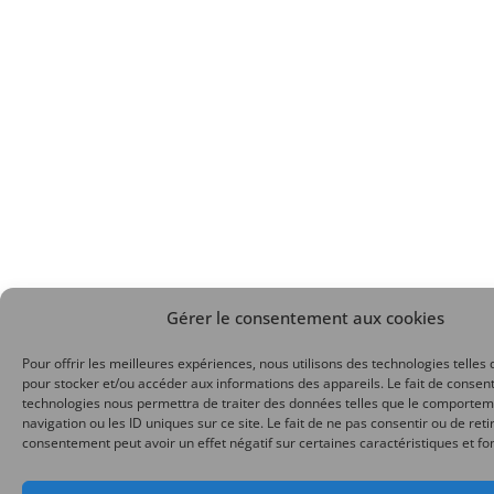
Gérer le consentement aux cookies
Pour offrir les meilleures expériences, nous utilisons des technologies telles 
pour stocker et/ou accéder aux informations des appareils. Le fait de consent
technologies nous permettra de traiter des données telles que le comporte
navigation ou les ID uniques sur ce site. Le fait de ne pas consentir ou de reti
consentement peut avoir un effet négatif sur certaines caractéristiques et fo