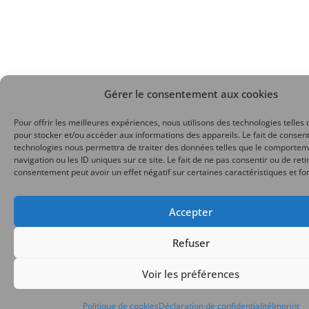
Gérer le consentement aux cookies
Pour offrir les meilleures expériences, nous utilisons des technologies telles 
pour stocker et/ou accéder aux informations des appareils. Le fait de consent
technologies nous permettra de traiter des données telles que le comporte
navigation ou les ID uniques sur ce site. Le fait de ne pas consentir ou de reti
consentement peut avoir un effet négatif sur certaines caractéristiques et fo
Accepter
Refuser
Voir les préférences
Politique de cookies
Déclaration de confidentialité
Imprint