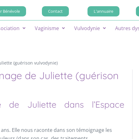
r Bénévole
Contact
L'annuaire
sociation
Vaginisme
Vulvodynie
Autres dy
liette (guérison vulvodynie)
nage de Juliette (guérison
 de Juliette dans l’Espace
x ans. Elle nous raconte dans son témoignage les
uleurs (dans son cas, des traitements