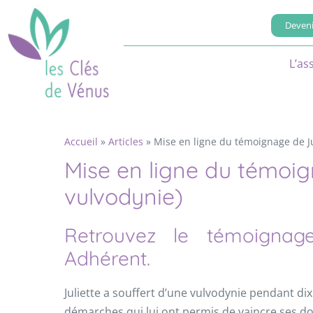
Deveni
L’as
Accueil
»
Articles
»
Mise en ligne du témoignage de Ju
Mise en ligne du témoig
vulvodynie)
Retrouvez le témoignage
Adhérent.
Juliette a souffert d’une vulvodynie pendant di
démarches qui lui ont permis de vaincre ses do