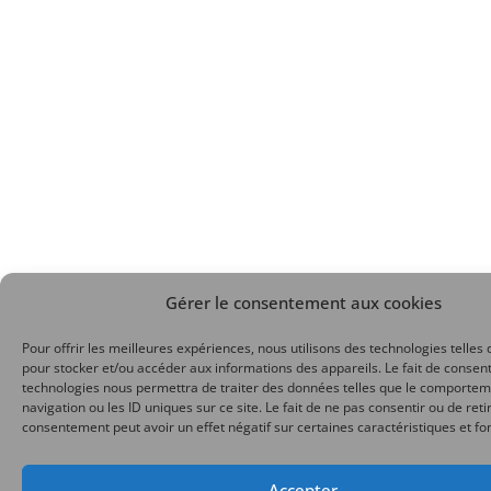
Gérer le consentement aux cookies
Pour offrir les meilleures expériences, nous utilisons des technologies telles 
pour stocker et/ou accéder aux informations des appareils. Le fait de consent
technologies nous permettra de traiter des données telles que le comporte
navigation ou les ID uniques sur ce site. Le fait de ne pas consentir ou de reti
consentement peut avoir un effet négatif sur certaines caractéristiques et fo
Accepter