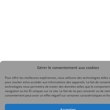
Gérer le consentement aux cookies
Pour offrir les meilleures expériences, nous utilisons des technologies telles 
pour stocker et/ou accéder aux informations des appareils. Le fait de consent
technologies nous permettra de traiter des données telles que le comporte
navigation ou les ID uniques sur ce site. Le fait de ne pas consentir ou de reti
consentement peut avoir un effet négatif sur certaines caractéristiques et fo
Accepter