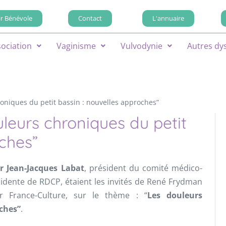
r Bénévole
Contact
L'annuaire
sociation
Vaginisme
Vulvodynie
Autres dy
roniques du petit bassin : nouvelles approches”
uleurs chroniques du petit
oches”
r Jean-Jacques Labat
, président du comité médico-
sidente de RDCP, étaient les invités de René Frydman
ur France-Culture, sur le thème : “
Les douleurs
oches”
.