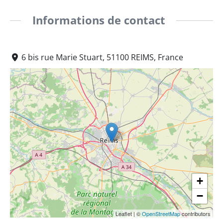
Informations de contact
6 bis rue Marie Stuart, 51100 REIMS, France
+
−
Leaflet
|
©
OpenStreetMap
contributors