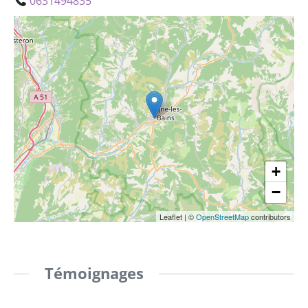
0631494835
+
−
Leaflet
|
©
OpenStreetMap
contributors
Témoignages