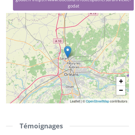
godat
+
−
Leaflet
|
©
OpenStreetMap
contributors
Témoignages