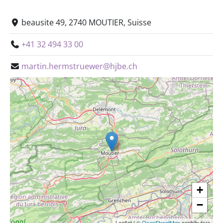
beausite 49, 2740 MOUTIER, Suisse
+41 32 494 33 00
martin.hermstruewer@hjbe.ch
+
−
Leaflet
|
©
OpenStreetMap
contributors