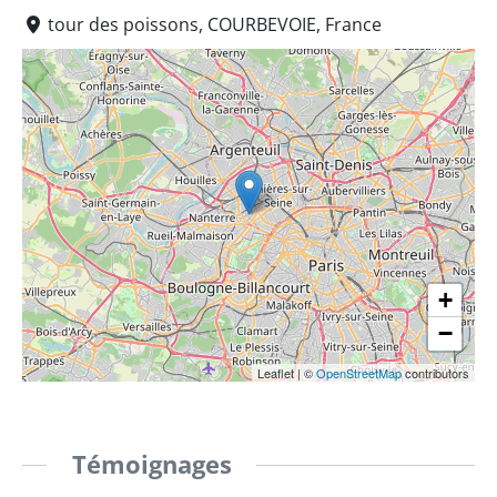
tour des poissons, COURBEVOIE, France
+
−
Leaflet
|
©
OpenStreetMap
contributors
Témoignages