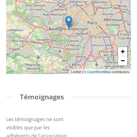
+
−
Leaflet
|
©
OpenStreetMap
contributors
Témoignages
Les témoignages ne sont
visibles que par les
adhérents de l'association.