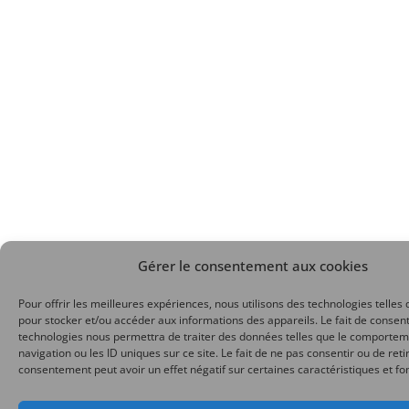
Gérer le consentement aux cookies
Pour offrir les meilleures expériences, nous utilisons des technologies telles 
pour stocker et/ou accéder aux informations des appareils. Le fait de consent
technologies nous permettra de traiter des données telles que le comporte
navigation ou les ID uniques sur ce site. Le fait de ne pas consentir ou de reti
consentement peut avoir un effet négatif sur certaines caractéristiques et fo