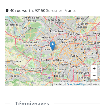
40 rue worth, 92150 Suresnes, France
+
−
Leaflet
|
©
OpenStreetMap
contributors
Témoignages