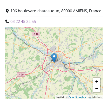
106 boulevard chateaudun, 80000 AMIENS, France
03 22 45 22 55
+
−
Leaflet
|
©
OpenStreetMap
contributors