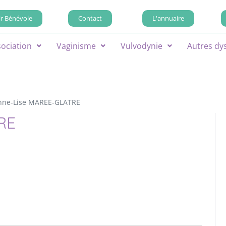
r Bénévole
Contact
L'annuaire
sociation
Vaginisme
Vulvodynie
Autres dy
nne-Lise MAREE-GLATRE
RE