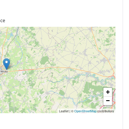
nce
+
−
Leaflet
|
©
OpenStreetMap
contributors