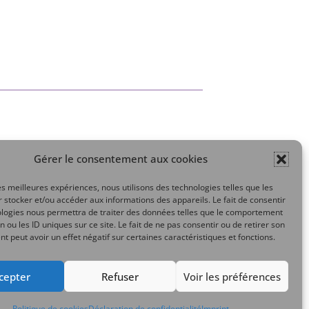
Gérer le consentement aux cookies
Mon compte
les meilleures expériences, nous utilisons des technologies telles que les
 stocker et/ou accéder aux informations des appareils. Le fait de consentir
ologies nous permettra de traiter des données telles que le comportement
n ou les ID uniques sur ce site. Le fait de ne pas consentir ou de retirer son
 peut avoir un effet négatif sur certaines caractéristiques et fonctions.
cepter
Refuser
Voir les préférences
Politique de cookies
Déclaration de confidentialité
Imprint