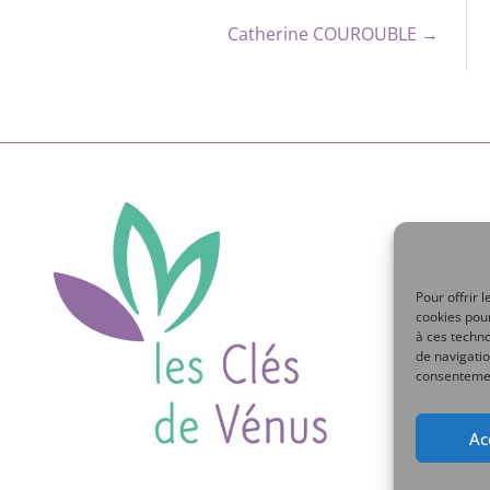
Catherine COUROUBLE →
Pour offrir 
cookies pour
à ces techn
de navigatio
consentement
Ac