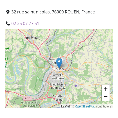
32 rue saint nicolas, 76000 ROUEN, France
02 35 07 77 51
+
−
Leaflet
|
©
OpenStreetMap
contributors