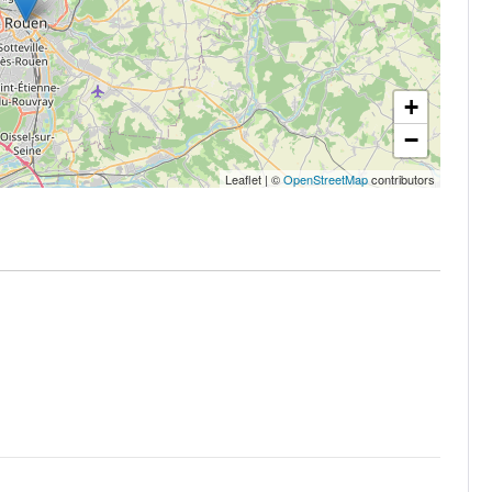
+
−
Leaflet
|
©
OpenStreetMap
contributors