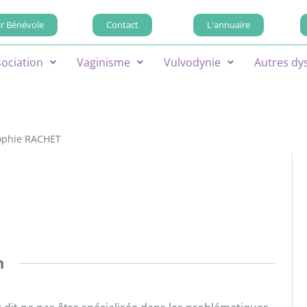
r Bénévole
Contact
L'annuaire
sociation
Vaginisme
Vulvodynie
Autres dy
ophie RACHET
n