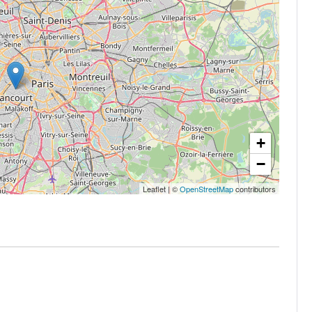
+
−
Leaflet
|
©
OpenStreetMap
contributors