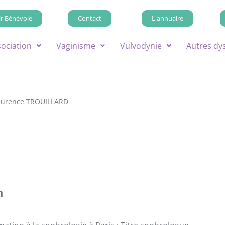
r Bénévole
Contact
L'annuaire
sociation
Vaginisme
Vulvodynie
Autres dy
aurence TROUILLARD
n