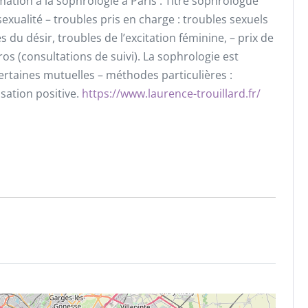
rmation à la sophrologie à Paris : Titre sophrologue
sexualité – troubles pris en charge : troubles sexuels
 du désir, troubles de l’excitation féminine, – prix de
ros (consultations de suivi). La sophrologie est
rtaines mutuelles – méthodes particulières :
isation positive.
https://www.laurence-trouillard.fr/