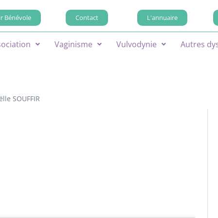
r Bénévole
Contact
L'annuaire
sociation
Vaginisme
Vulvodynie
Autres dy
ëlle SOUFFIR