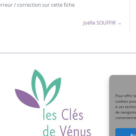
reur / correction sur cette fiche
Joëlle SOUFFIR →
Pour offrir 
cookies pour
à ces techn
de navigatio
consentement
Ac