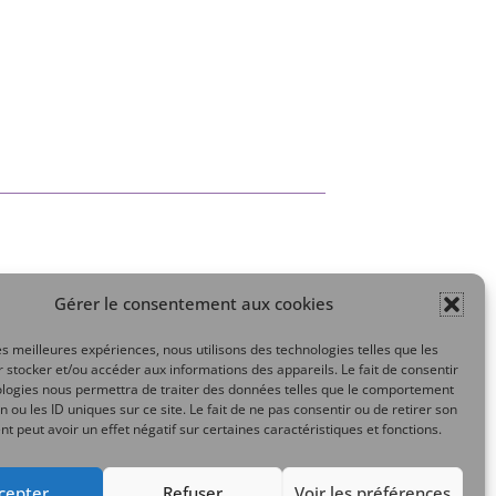
Gérer le consentement aux cookies
Mon compte
les meilleures expériences, nous utilisons des technologies telles que les
 stocker et/ou accéder aux informations des appareils. Le fait de consentir
ologies nous permettra de traiter des données telles que le comportement
n ou les ID uniques sur ce site. Le fait de ne pas consentir ou de retirer son
 peut avoir un effet négatif sur certaines caractéristiques et fonctions.
cepter
Refuser
Voir les préférences