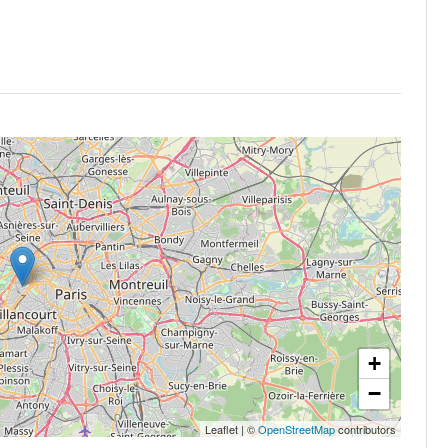
+
−
Leaflet
|
©
OpenStreetMap
contributors