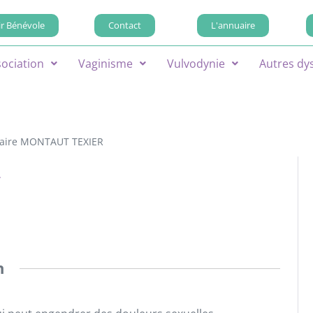
r Bénévole
Contact
L'annuaire
sociation
Vaginisme
Vulvodynie
Autres dy
laire MONTAUT TEXIER
R
n