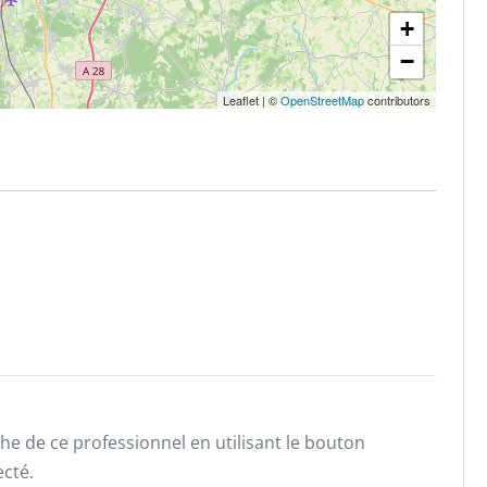
+
−
Leaflet
|
©
OpenStreetMap
contributors
he de ce professionnel en utilisant le bouton
ecté.