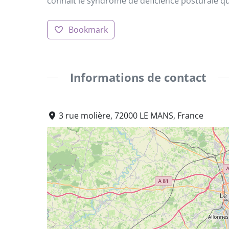
connait le syndrome de déficience posturale q
Bookmark
Informations de contact
3 rue molière, 72000 LE MANS, France