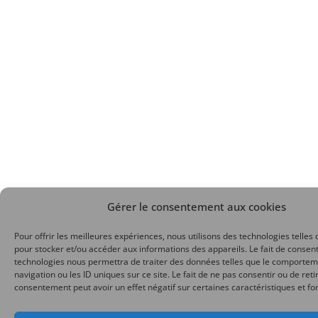
Gérer le consentement aux cookies
Pour offrir les meilleures expériences, nous utilisons des technologies telles 
pour stocker et/ou accéder aux informations des appareils. Le fait de consent
technologies nous permettra de traiter des données telles que le comporte
navigation ou les ID uniques sur ce site. Le fait de ne pas consentir ou de reti
consentement peut avoir un effet négatif sur certaines caractéristiques et fo