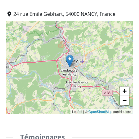
24 rue Emile Gebhart, 54000 NANCY, France
+
−
Leaflet
|
©
OpenStreetMap
contributors
Témoignages