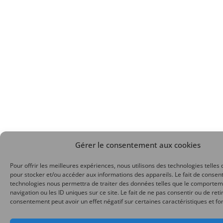
Gérer le consentement aux cookies
Pour offrir les meilleures expériences, nous utilisons des technologies telles 
pour stocker et/ou accéder aux informations des appareils. Le fait de consent
technologies nous permettra de traiter des données telles que le comporte
navigation ou les ID uniques sur ce site. Le fait de ne pas consentir ou de reti
consentement peut avoir un effet négatif sur certaines caractéristiques et fo