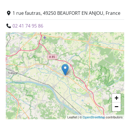
1 rue fautras, 49250 BEAUFORT EN ANJOU, France
02 41 74 95 86
+
−
Leaflet
|
©
OpenStreetMap
contributors