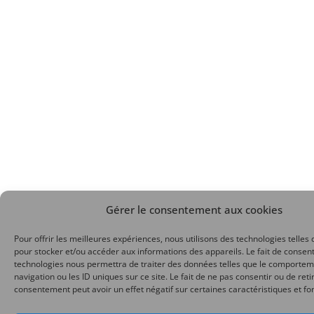
Gérer le consentement aux cookies
Pour offrir les meilleures expériences, nous utilisons des technologies telles 
pour stocker et/ou accéder aux informations des appareils. Le fait de consent
technologies nous permettra de traiter des données telles que le comporte
navigation ou les ID uniques sur ce site. Le fait de ne pas consentir ou de reti
consentement peut avoir un effet négatif sur certaines caractéristiques et fo