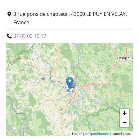
3 rue pons de chapteuil, 43000 LE PUY EN VELAY,
France
07 89 05 15 17
+
−
Leaflet
|
©
OpenStreetMap
contributors