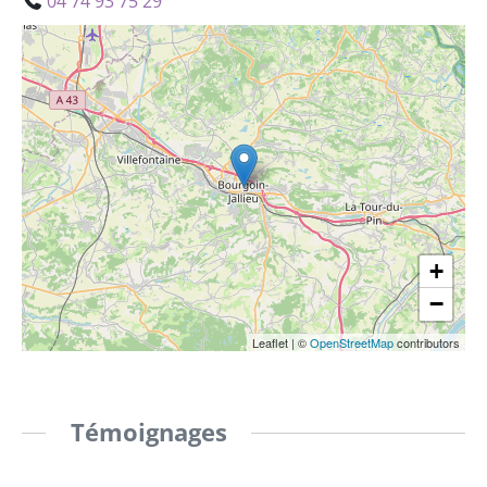
04 74 93 75 29
+
−
Leaflet
|
©
OpenStreetMap
contributors
Témoignages