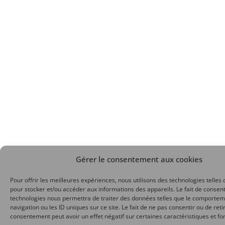
Gérer le consentement aux cookies
Pour offrir les meilleures expériences, nous utilisons des technologies telles 
pour stocker et/ou accéder aux informations des appareils. Le fait de consent
technologies nous permettra de traiter des données telles que le comporte
navigation ou les ID uniques sur ce site. Le fait de ne pas consentir ou de reti
consentement peut avoir un effet négatif sur certaines caractéristiques et fo