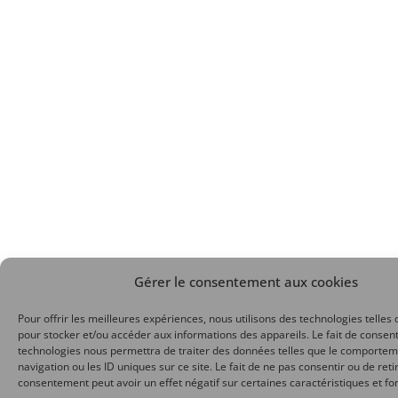
Gérer le consentement aux cookies
Pour offrir les meilleures expériences, nous utilisons des technologies telles 
pour stocker et/ou accéder aux informations des appareils. Le fait de consent
technologies nous permettra de traiter des données telles que le comporte
navigation ou les ID uniques sur ce site. Le fait de ne pas consentir ou de reti
consentement peut avoir un effet négatif sur certaines caractéristiques et fo