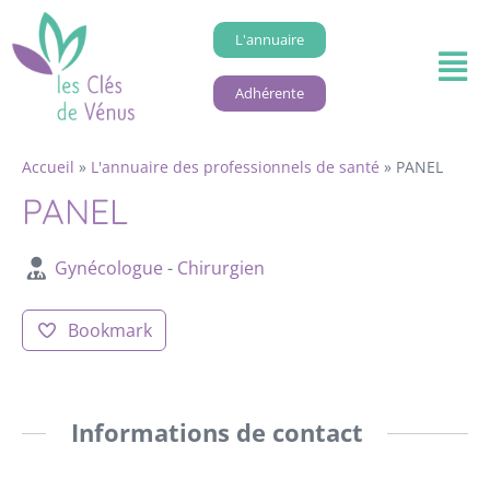
L'annuaire
Adhérente
Accueil
»
L'annuaire des professionnels de santé
»
PANEL
PANEL
Gynécologue
-
Chirurgien
Bookmark
Informations de contact