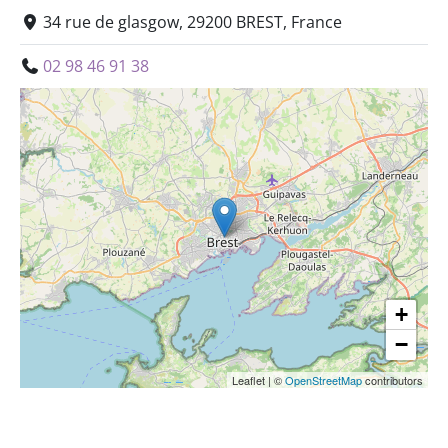
34 rue de glasgow, 29200 BREST, France
02 98 46 91 38
+
−
Leaflet
|
©
OpenStreetMap
contributors