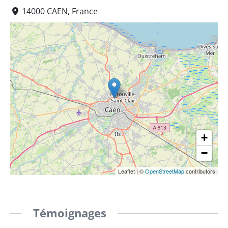
14000 CAEN, France
+
−
Leaflet
|
©
OpenStreetMap
contributors
Témoignages