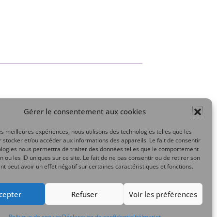
Gérer le consentement aux cookies
Mon compte
les meilleures expériences, nous utilisons des technologies telles que les
 stocker et/ou accéder aux informations des appareils. Le fait de consentir
ologies nous permettra de traiter des données telles que le comportement
n ou les ID uniques sur ce site. Le fait de ne pas consentir ou de retirer son
 peut avoir un effet négatif sur certaines caractéristiques et fonctions.
cepter
Refuser
Voir les préférences
Politique de cookies
Déclaration de confidentialité
Imprint