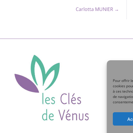
Carlotta MUNIER →
Pour offrir 
cookies pour
à ces techn
de navigatio
consentement
Ac