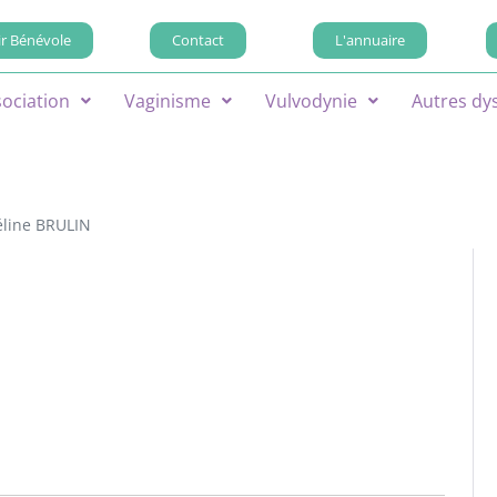
r Bénévole
Contact
L'annuaire
sociation
Vaginisme
Vulvodynie
Autres dy
éline BRULIN