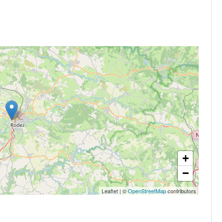
+
−
Leaflet
|
©
OpenStreetMap
contributors