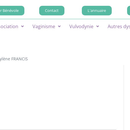
r Bénévole
Contact
L'annuaire
sociation
Vaginisme
Vulvodynie
Autres dy
ylène FRANCIS