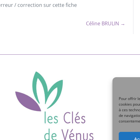
reur / correction sur cette fiche
Céline BRULIN →
Pour offrir 
cookies pour
à ces techn
de navigatio
consentement
Ac