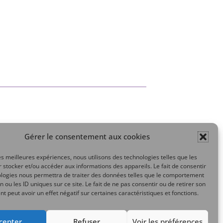
Gérer le consentement aux cookies
Mon compte
les meilleures expériences, nous utilisons des technologies telles que les
 stocker et/ou accéder aux informations des appareils. Le fait de consentir
ologies nous permettra de traiter des données telles que le comportement
n ou les ID uniques sur ce site. Le fait de ne pas consentir ou de retirer son
 peut avoir un effet négatif sur certaines caractéristiques et fonctions.
cepter
Refuser
Voir les préférences