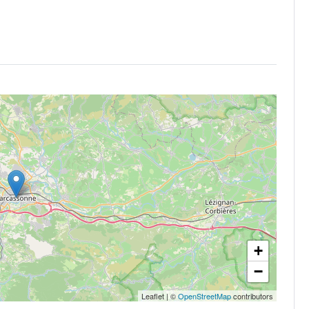
+
−
Leaflet
|
©
OpenStreetMap
contributors