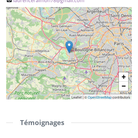
laurenceraimon78@gmail.com
+
−
Leaflet
|
©
OpenStreetMap
contributors
Témoignages