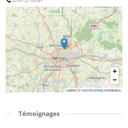
07.67.27.65.67
+
−
Leaflet
|
©
OpenStreetMap
contributors
Témoignages