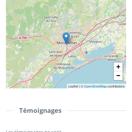
+
−
Leaflet
|
©
OpenStreetMap
contributors
Témoignages