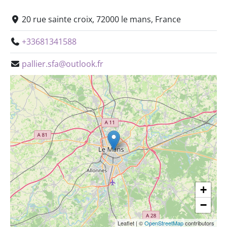
20 rue sainte croix, 72000 le mans, France
+33681341588
pallier.sfa@outlook.fr
+
−
Leaflet
|
©
OpenStreetMap
contributors