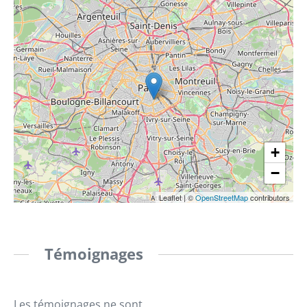
+
−
Leaflet
|
©
OpenStreetMap
contributors
Témoignages
Les témoignages ne sont