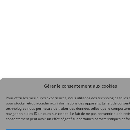
Gérer le consentement aux cookies
Pour offrir les meilleures expériences, nous utilisons des technologies telles 
pour stocker et/ou accéder aux informations des appareils. Le fait de consent
technologies nous permettra de traiter des données telles que le comporte
navigation ou les ID uniques sur ce site. Le fait de ne pas consentir ou de reti
consentement peut avoir un effet négatif sur certaines caractéristiques et fo