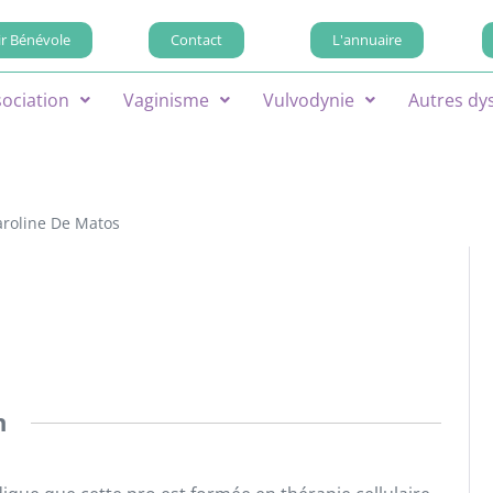
r Bénévole
Contact
L'annuaire
sociation
Vaginisme
Vulvodynie
Autres dy
aroline De Matos
n