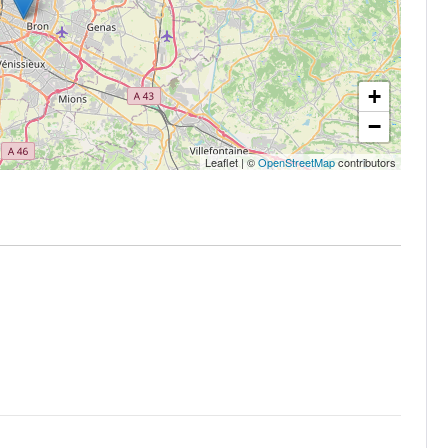
+
−
Leaflet
|
©
OpenStreetMap
contributors