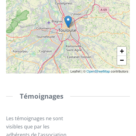
+
−
Leaflet
|
©
OpenStreetMap
contributors
Témoignages
Les témoignages ne sont
visibles que par les
adhérents de l'association.