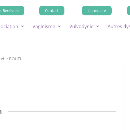
r Bénévole
Contact
L'annuaire
sociation
Vaginisme
Vulvodynie
Autres dy
lodie BOUTI
n