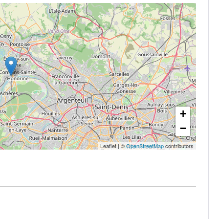
+
−
Leaflet
|
©
OpenStreetMap
contributors