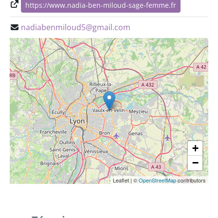
https://www.nadia-ben-miloud-sage-femme.fr
nadiabenmiloud5@gmail.com
+
−
Leaflet
|
©
OpenStreetMap
contributors