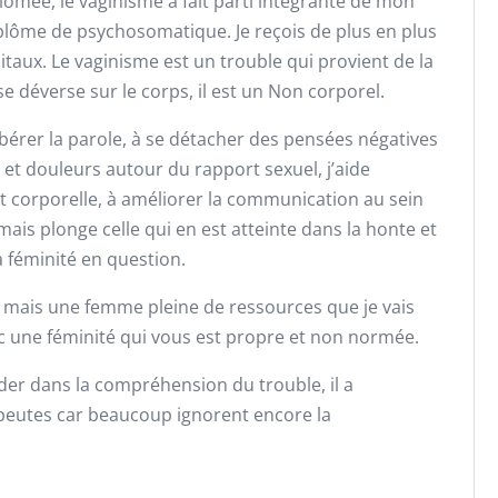
ômée, le vaginisme à fait parti intégrante de mon
plôme de psychosomatique. Je reçois de plus en plus
taux. Le vaginisme est un trouble qui provient de la
e déverse sur le corps, il est un Non corporel.
libérer la parole, à se détacher des pensées négatives
 et douleurs autour du rapport sexuel, j’aide
 corporelle, à améliorer la communication au sein
ais plonge celle qui en est atteinte dans la honte et
 féminité en question.
 mais une femme pleine de ressources que je vais
ec une féminité qui vous est propre et non normée.
ider dans la compréhension du trouble, il a
apeutes car beaucoup ignorent encore la