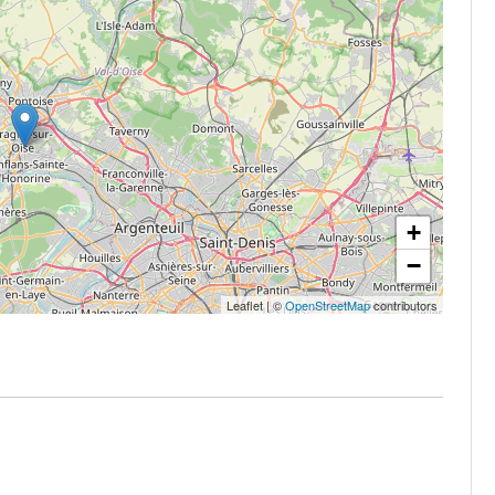
+
−
Leaflet
|
©
OpenStreetMap
contributors