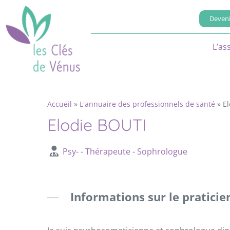
Deveni
L’as
Accueil
»
L'annuaire des professionnels de santé
»
E
Elodie BOUTI
Psy-
-
Thérapeute
-
Sophrologue
Informations sur le praticie