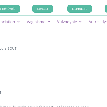
r Bénévole
Contact
L'annuaire
sociation
Vaginisme
Vulvodynie
Autres dy
lodie BOUTI
n